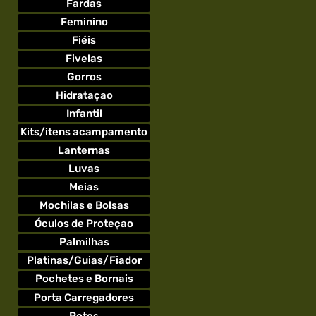
Fardas
Feminino
Fiéis
Fivelas
Gorros
Hidrataçao
Infantil
Kits/itens acampamento
Lanternas
Luvas
Meias
Mochilas e Bolsas
Óculos de Proteçao
Palmilhas
Platinas/Guias/Fiador
Pochetes e Bornais
Porta Carregadores
Potes