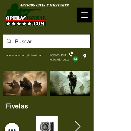
ARTIGOS civis e MILITARes
(65)3623-1361
operacional.com@hotmail.com
(65) 99687-2974
Fivelas