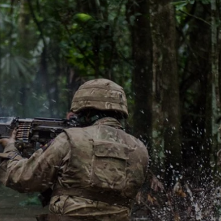
A sua loja em Cuiabá
onnal.com é uma loja online líder no seu nicho de mercado em 
eção incomparável de produtos de qualidade e atendimento ao 
Venha nos visitar!