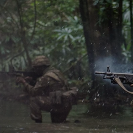
Boinas
Bombachas
Bonés/Chapéus
Bordados
A Operaci
Bússolas
Oferecemos uma sel
Calçados
Camisetas
Capas de Colete
Carteiras
Chaveiros
Cintos e Suspensórios
Coldres
Cotoveleira/Joelheira
Diversos
Divisas/Dist./Plaquetas
Emborrachados
Facas e Canivetes