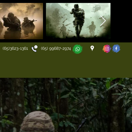
(65)3623-1361 (65) 99687-2974
om
itares