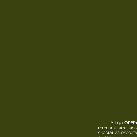
Relógios
Shorts
Tonfa/Porta Tonfa
A Loja
OPER
mercado em nossa
superar as expecta