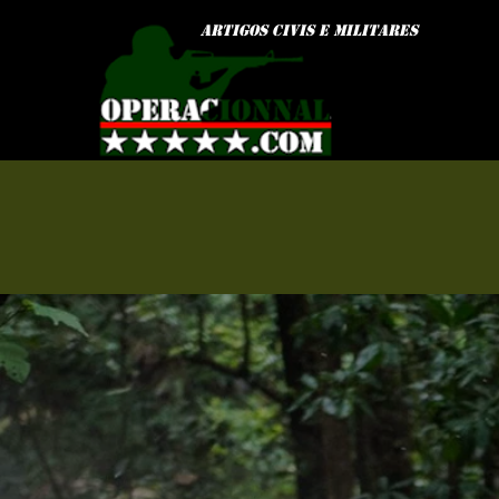
ARTIGOS civis e MILITARes
Início
Acessórios Modulares
Adesivos
Algemas/porta Algemas
O
Apitos
Balaclavas/Bandanas
Arti
Bandoleiras