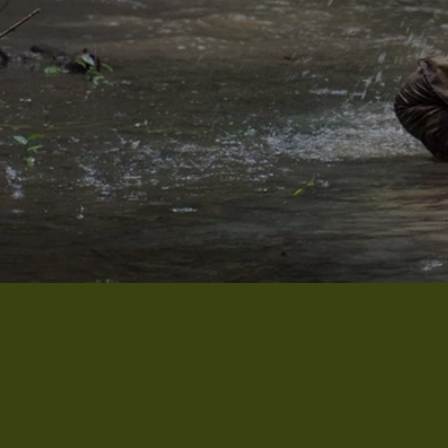
Fardas
Feminino
Fiéis
Fivelas
Gorros
Hidrataçao
Infantil
Kits/itens acampamento
Lanternas
Luvas
Meias
Mochilas e Bolsas
Óculos de Proteçao
Palmilhas
Platinas/Guias/Fiador
Pochetes e Bornais
Porta Carregadores
Potes