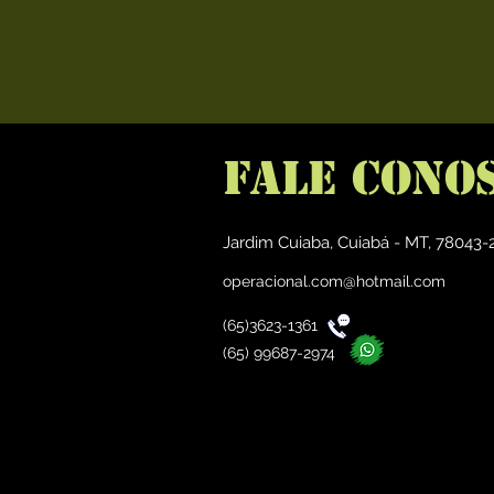
Fale cono
Jardim Cuiaba, Cuiabá - MT, 78043-2
operacional.com@hotmail.com
(65)3623-1361
(65) 99687-2974