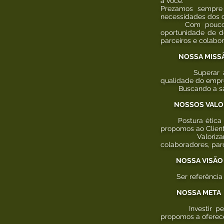
a você.
Prezamos sempre 
necessidades dos 
Com pouco temp
oportunidade de d
parceiros e colabo
NOSSA MISS
Superar as expe
qualidade do empr
Buscando a satisf
NOSSOS VALO
Postura ética na 
propomos ao Client
Valorizando as 
colaboradores, parc
NOSSA VISÃO
Ser referência no
NOSSA META
Investir perman
propomos a oferece